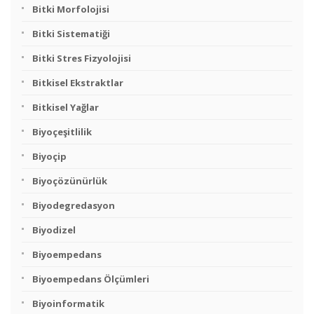
Bitki Morfolojisi
Bitki Sistematiği
Bitki Stres Fizyolojisi
Bitkisel Ekstraktlar
Bitkisel Yağlar
Biyoçeşitlilik
Biyoçip
Biyoçözünürlük
Biyodegredasyon
Biyodizel
Biyoempedans
Biyoempedans Ölçümleri
Biyoinformatik