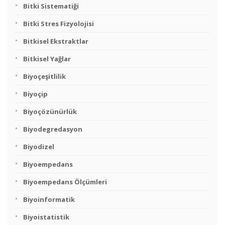
Bitki Sistematiği
Bitki Stres Fizyolojisi
Bitkisel Ekstraktlar
Bitkisel Yağlar
Biyoçeşitlilik
Biyoçip
Biyoçözünürlük
Biyodegredasyon
Biyodizel
Biyoempedans
Biyoempedans Ölçümleri
Biyoinformatik
Biyoistatistik