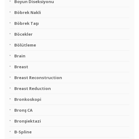
Boyun Diseksiyonu
Böbrek Nakli
Böbrek Taşı
Böcekler
Bölütleme
Brain
Breast
Breast Reconstruction
Breast Reduction
Bronkoskopi
Bronş CA
Bronşiektazi
B-Spline