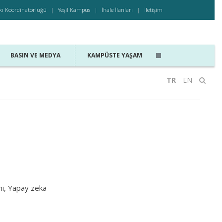
kı Koordinatörlüğü
Yeşil Kampüs
İhale İlanları
İletişim
BASIN VE MEDYA
KAMPÜSTE YAŞAM
TR
EN
mi, Yapay zeka