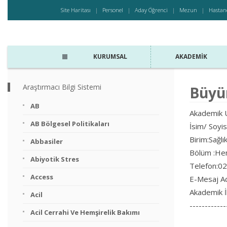
Site Haritası
Personel
Aday Öğrenci
Mezun
Hastan
KURUMSAL
AKADEMIK
Araştırmacı Bilgi Sistemi
Büyü
AB
Akademik U
AB Bölgesel Politikaları
İsim/ Soyi
Birim:Sağlık
Abbasiler
Bölüm :Hemş
Abiyotik Stres
Telefon:0
Access
E-Mesaj A
Akademik İ
Acil
------------
Acil Cerrahi Ve Hemşirelik Bakımı