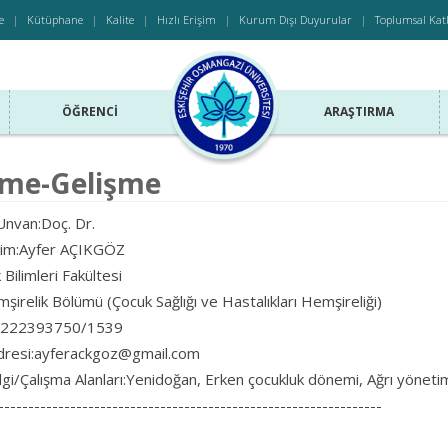
e
Kütüphane
Kalite
Hızlı Erişim
Kurum Dışı Duyurular
Toplumsal Kat
ÖĞRENCI
ARAŞTIRMA
me-Gelişme
nvan:Doç. Dr.
sim:Ayfer AÇIKGÖZ
 Bilimleri Fakültesi
irelik Bölümü (Çocuk Sağlığı ve Hastalıkları Hemşireliği)
2222393750/1539
dresi:ayferackgoz@gmail.com
lgi/Çalışma Alanları:Yenidoğan, Erken çocukluk dönemi, Ağrı yöneti
----------------------------------------------------------------