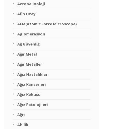
Aeropalinoloji
Afin Uzay
AFM(Atomic Force Microscope)
Aglomerasyon
Ağ Güvenliği
Ağır Metal
Ağır Metaller
Ağız Hastalıkları
Ağız Kanserleri
Ağız Kokusu
Ağız Patolojileri
Ağrı
Ahilik