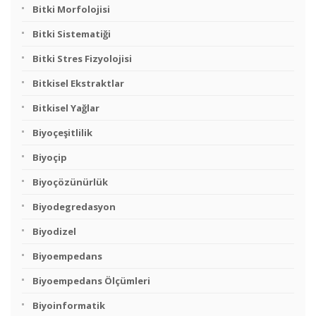
Bitki Morfolojisi
Bitki Sistematiği
Bitki Stres Fizyolojisi
Bitkisel Ekstraktlar
Bitkisel Yağlar
Biyoçeşitlilik
Biyoçip
Biyoçözünürlük
Biyodegredasyon
Biyodizel
Biyoempedans
Biyoempedans Ölçümleri
Biyoinformatik