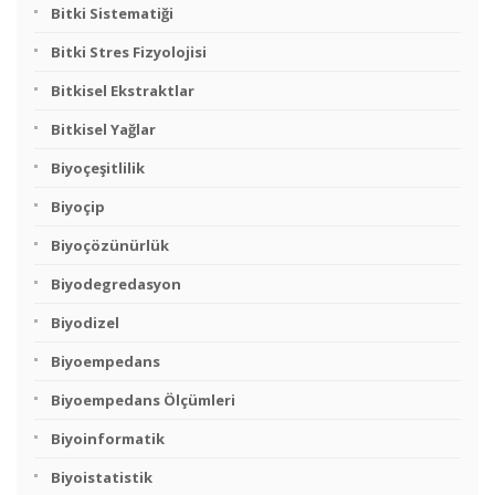
Bitki Sistematiği
Bitki Stres Fizyolojisi
Bitkisel Ekstraktlar
Bitkisel Yağlar
Biyoçeşitlilik
Biyoçip
Biyoçözünürlük
Biyodegredasyon
Biyodizel
Biyoempedans
Biyoempedans Ölçümleri
Biyoinformatik
Biyoistatistik