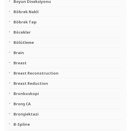
Boyun Diseksiyonu
Böbrek Nakli
Böbrek Taşı
Böcekler
Bölütleme
Brain
Breast
Breast Reconstruction
Breast Reduction
Bronkoskopi
Bronş CA
Bronşiektazi
B-Spline