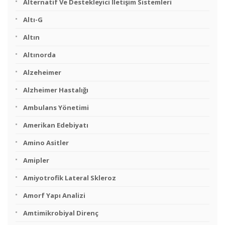
Alternatif Ve Destekleyici İletişim Sistemleri
Altı-G
Altın
Altınorda
Alzeheimer
Alzheimer Hastalığı
Ambulans Yönetimi
Amerikan Edebiyatı
Amino Asitler
Amipler
Amiyotrofik Lateral Skleroz
Amorf Yapı Analizi
Amtimikrobiyal Direnç