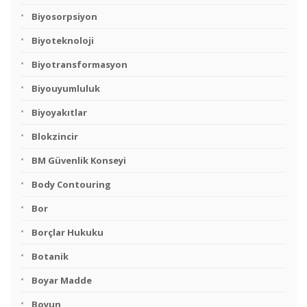
Biyosorpsiyon
Biyoteknoloji
Biyotransformasyon
Biyouyumluluk
Biyoyakıtlar
Blokzincir
BM Güvenlik Konseyi
Body Contouring
Bor
Borçlar Hukuku
Botanik
Boyar Madde
Boyun