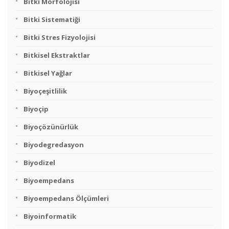
Bitki Morfolojisi
Bitki Sistematiği
Bitki Stres Fizyolojisi
Bitkisel Ekstraktlar
Bitkisel Yağlar
Biyoçeşitlilik
Biyoçip
Biyoçözünürlük
Biyodegredasyon
Biyodizel
Biyoempedans
Biyoempedans Ölçümleri
Biyoinformatik