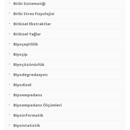
Bitki Sistematiği
Bitki Stres Fizyolojisi
Bitkisel Ekstraktlar
Bitkisel Yağlar
Biyoçeşitlilik
Biyoçip
Biyoçözünürlük
Biyodegredasyon
Biyodizel
Biyoempedans
Biyoempedans Ölçümleri
Biyoinformatik
Biyoistatistik