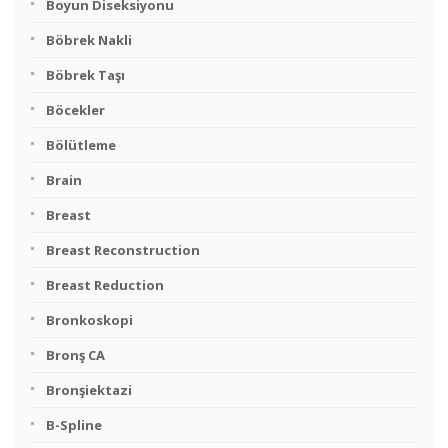
Boyun Diseksiyonu
Böbrek Nakli
Böbrek Taşı
Böcekler
Bölütleme
Brain
Breast
Breast Reconstruction
Breast Reduction
Bronkoskopi
Bronş CA
Bronşiektazi
B-Spline