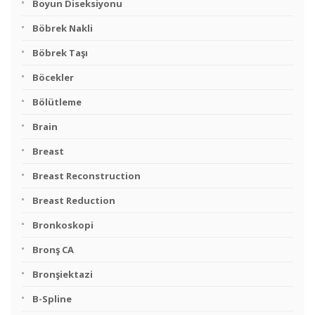
Boyun Diseksiyonu
Böbrek Nakli
Böbrek Taşı
Böcekler
Bölütleme
Brain
Breast
Breast Reconstruction
Breast Reduction
Bronkoskopi
Bronş CA
Bronşiektazi
B-Spline