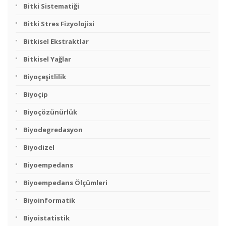
Bitki Sistematiği
Bitki Stres Fizyolojisi
Bitkisel Ekstraktlar
Bitkisel Yağlar
Biyoçeşitlilik
Biyoçip
Biyoçözünürlük
Biyodegredasyon
Biyodizel
Biyoempedans
Biyoempedans Ölçümleri
Biyoinformatik
Biyoistatistik