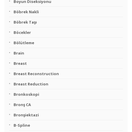
Boyun Diseksiyonu
Böbrek Nakli
Böbrek Taşı
Böcekler
Bölütleme
Brain
Breast
Breast Reconstruction
Breast Reduction
Bronkoskopi
Bronş CA
Bronşiektazi
B-Spline