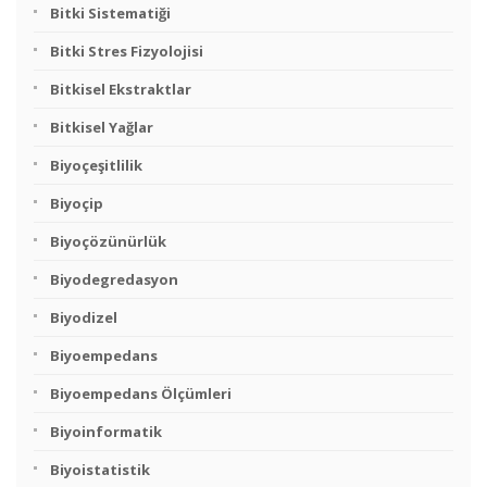
Bitki Sistematiği
Bitki Stres Fizyolojisi
Bitkisel Ekstraktlar
Bitkisel Yağlar
Biyoçeşitlilik
Biyoçip
Biyoçözünürlük
Biyodegredasyon
Biyodizel
Biyoempedans
Biyoempedans Ölçümleri
Biyoinformatik
Biyoistatistik