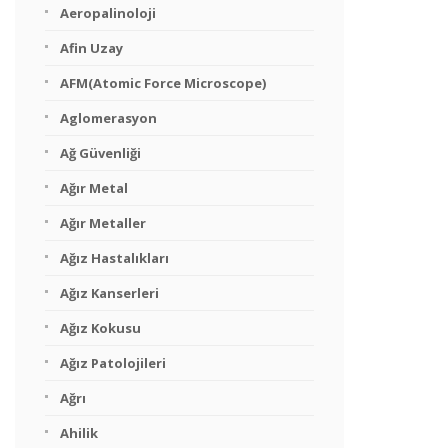
Aeropalinoloji
Afin Uzay
AFM(Atomic Force Microscope)
Aglomerasyon
Ağ Güvenliği
Ağır Metal
Ağır Metaller
Ağız Hastalıkları
Ağız Kanserleri
Ağız Kokusu
Ağız Patolojileri
Ağrı
Ahilik