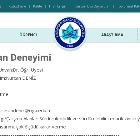
e
Kütüphane
Kalite
Hızlı Erişim
Kurum Dışı Duyurular
Toplumsal Kat
ÖĞRENCI
ARAŞTIRMA
an Deneyimi
nvan:Dr. Öğr. Üyesi
sim:Nurcan DENİZ
etme
resi:ndeniz@ogu.edu.tr
gi/Çalışma Alanları:Sürdürülebilirlik ve sürdürülebilir tedarik zinciri
sarımı, çok ölçütlü karar verme
----------------------------------------------------------------