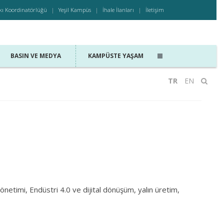
kı Koordinatörlüğü
Yeşil Kampüs
İhale İlanları
İletişim
BASIN VE MEDYA
KAMPÜSTE YAŞAM
TR
EN
 yönetimi, Endüstri 4.0 ve dijital dönüşüm, yalın üretim,