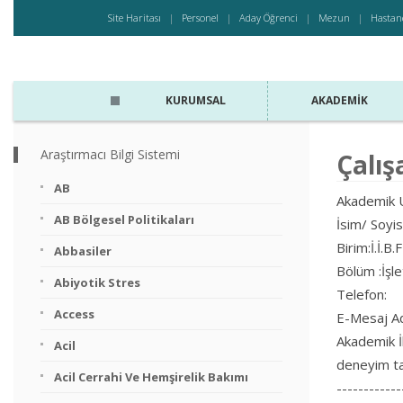
Site Haritası
Personel
Aday Öğrenci
Mezun
Hastan
KURUMSAL
AKADEMIK
Araştırmacı Bilgi Sistemi
Çalış
AB
Akademik U
AB Bölgesel Politikaları
İsim/ Soyi
Birim:İ.İ.B.F
Abbasiler
Bölüm :İşl
Abiyotik Stres
Telefon:
Access
E-Mesaj Ad
Akademik İl
Acil
deneyim ta
Acil Cerrahi Ve Hemşirelik Bakımı
------------