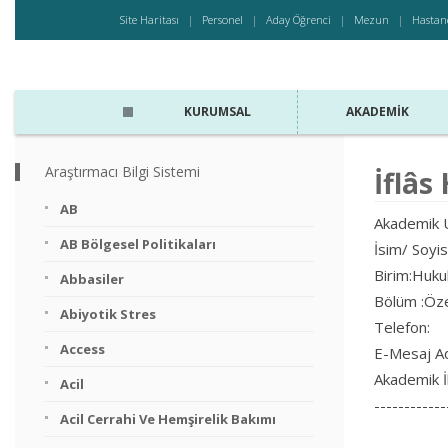
Site Haritası
Personel
Aday Öğrenci
Mezun
Hastan
KURUMSAL
AKADEMIK
Araştırmacı Bilgi Sistemi
İflâs
AB
Akademik U
AB Bölgesel Politikaları
İsim/ Soyi
Birim:Huku
Abbasiler
Bölüm :Öze
Abiyotik Stres
Telefon:
Access
E-Mesaj Ad
Akademik İl
Acil
------------
Acil Cerrahi Ve Hemşirelik Bakımı