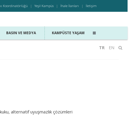
kı Koordinatörlüğü
Yeşil Kampüs
İhale İlanları
İletişim
BASIN VE MEDYA
KAMPÜSTE YAŞAM
TR
EN
ukuku, alternatif uyuşmazlık çözümleri