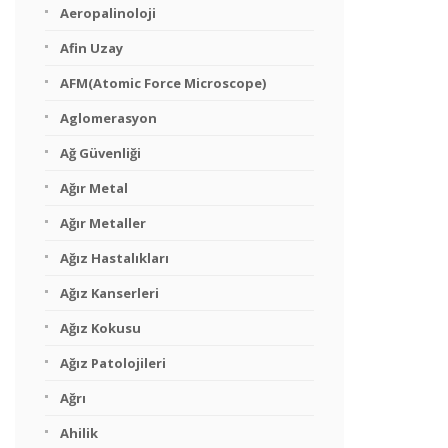
Aeropalinoloji
Afin Uzay
AFM(Atomic Force Microscope)
Aglomerasyon
Ağ Güvenliği
Ağır Metal
Ağır Metaller
Ağız Hastalıkları
Ağız Kanserleri
Ağız Kokusu
Ağız Patolojileri
Ağrı
Ahilik