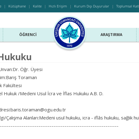
e
Kütüphane
Kalite
Hızlı Erişim
Kurum Dışı Duyurular
Toplumsal Kat
ÖĞRENCI
ARAŞTIRMA
 Hukuku
nvan:Dr. Öğr. Üyesi
sim:Barış Toraman
k Fakültesi
l Hukuk /Medeni Usul İcra ve İflas Hukuku A.B. D.
resi:baris.toraman@ogu.edu.tr
gi/Çalışma Alanları:Medeni usul hukuku, icra - iflâs hukuku, sağlık h
----------------------------------------------------------------