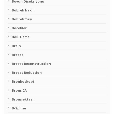
Boyun Diseksiyonu
Böbrek Nakli
Böbrek Taşı
Böcekler
Bölütleme
Brain
Breast
Breast Reconstruction
Breast Reduction
Bronkoskopi
Bronş CA
Bronşiektazi
B-Spline