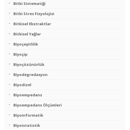
Bitki Sistematiği
Bitki Stres Fizyolojisi
Bitkisel Ekstraktlar
Bitkisel Yağlar
Biyoçeşitlilik
Biyoçip
Biyoçözünürlük
Biyodegredasyon
Biyodizel
Biyoempedans
Biyoempedans Ölçümleri
Biyoinformatik
Biyoistatistik