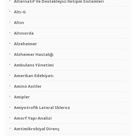
Alternatif Ve Destekleyici İletişim Sistemleri
Altı-G
Altın
Altınorda
Alzeheimer
Alzheimer Hastalığı
Ambulans Yönetimi
Amerikan Edebiyatı
Amino Asitler
Amipler
Amiyotrofik Lateral Skleroz
Amorf Yapı Analizi
Amtimikrobiyal Direnç