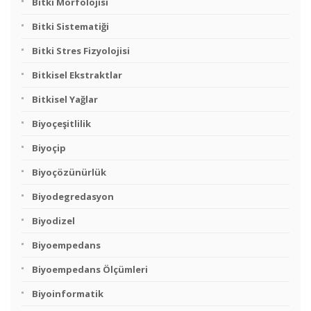
Bitki Morfolojisi
Bitki Sistematiği
Bitki Stres Fizyolojisi
Bitkisel Ekstraktlar
Bitkisel Yağlar
Biyoçeşitlilik
Biyoçip
Biyoçözünürlük
Biyodegredasyon
Biyodizel
Biyoempedans
Biyoempedans Ölçümleri
Biyoinformatik