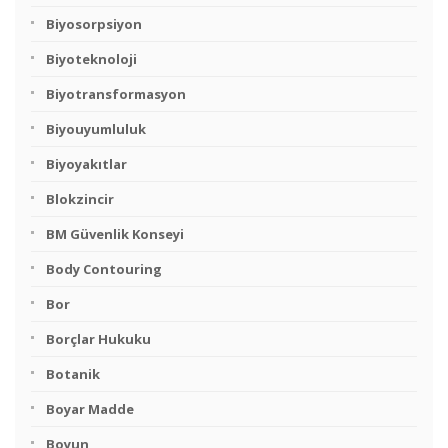
Biyosorpsiyon
Biyoteknoloji
Biyotransformasyon
Biyouyumluluk
Biyoyakıtlar
Blokzincir
BM Güvenlik Konseyi
Body Contouring
Bor
Borçlar Hukuku
Botanik
Boyar Madde
Boyun